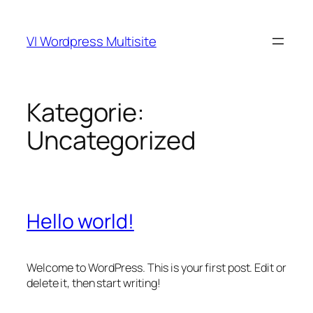
Zum
Inhalt
VI Wordpress Multisite
springen
Kategorie:
Uncategorized
Hello world!
Welcome to WordPress. This is your first post. Edit or
delete it, then start writing!